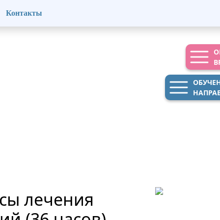
Контакты
О
В
ОБУЧЕ
НАПРА
сы лечения
й (36 часов)