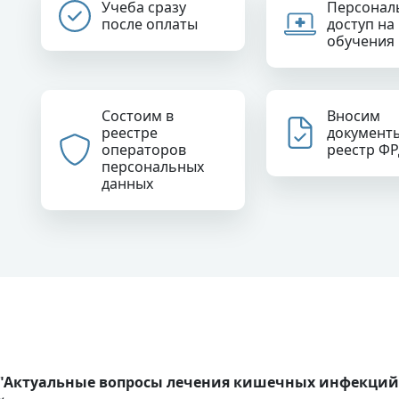
Учеба сразу
Персонал
после оплаты
доступ на
обучения
Состоим в
Вносим
реестре
документ
операторов
реестр Ф
персональных
данных
Актуальные вопросы лечения кишечных инфекций