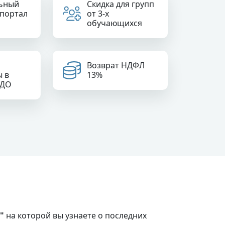
ьный
Скидка для групп
 портал
от 3-х
обучающихся
Возврат НДФЛ
ы в
13%
РДО
"
на которой вы узнаете о последних