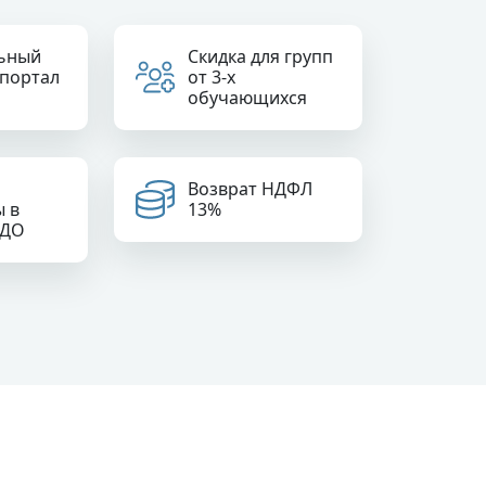
ьный
Скидка для групп
 портал
от 3-х
обучающихся
Возврат НДФЛ
ы в
13%
РДО