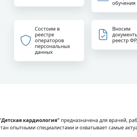
обучения
Состоим в
Вносим
реестре
документ
операторов
реестр Ф
персональных
данных
Детская кардиология"
предназначена для врачей, ра
тан опытными специалистами и охватывает самые актуа