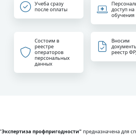
Учеба сразу
Персонал
после оплаты
доступ на
обучения
Состоим в
Вносим
реестре
документ
операторов
реестр Ф
персональных
данных
Экспертиза профпригодности"
предназначена для сп