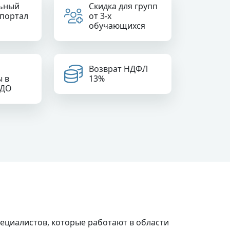
ьный
Скидка для групп
 портал
от 3-х
обучающихся
Возврат НДФЛ
ы в
13%
РДО
ециалистов, которые работают в области