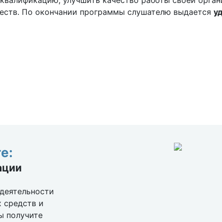
квалификацию, улучшить качество работы своей орган
ществ. По окончании программы слушателю выдается
у
е:
ации
 деятельности
 средств и
ы получите