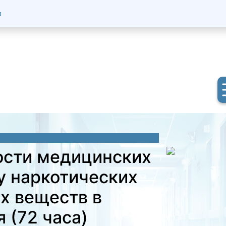
ы
ости медицинских
у наркотических
х веществ в
 (72 часа)