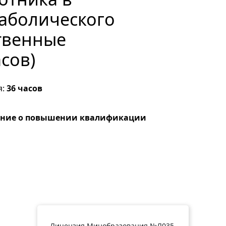
аболического
твенные
асов)
я:
36 часов
ение о повышении квалификации
Лицензия Минобразования №Л035-