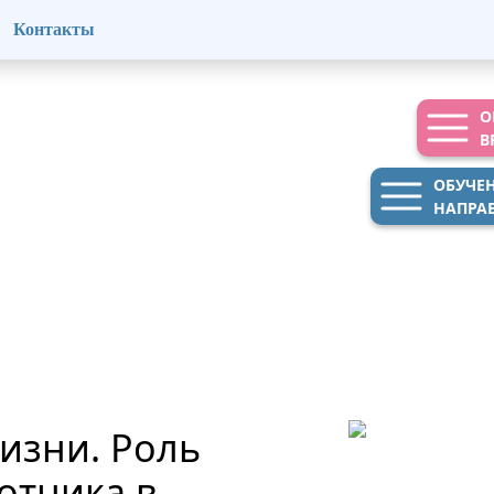
Контакты
О
В
ОБУЧЕ
НАПРА
изни. Роль
отника в