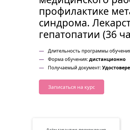
профилактике мет
синдрома. Лекарс
гепатопатии (36 ч
Длительность программы обучени
Форма обучения:
дистанционно
Получаемый документ:
Удостовер
Записаться на курс
Даём гарантию прохождения