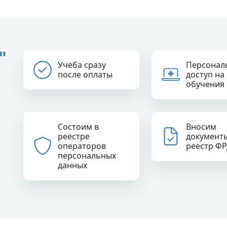
"
Учеба сразу
Персонал
после оплаты
доступ на
обучения
Состоим в
Вносим
реестре
документ
операторов
реестр Ф
персональных
данных