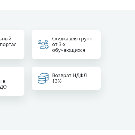
ьный
Скидка для групп
 портал
от 3-х
обучающихся
Возврат НДФЛ
ы в
13%
РДО