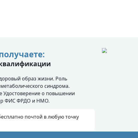
получаете:
 квалификации
доровый образ жизни. Роль
 метаболического синдрома.
те Удостоверение о повышении
стр ФИС ФРДО и НМО.
есплатно почтой в любую точку