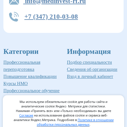
info@medinvest-rf.ru
+7 (347) 210-03-08
Категории
Информация
Профессиональная
Подбор специальности
переподготовка
Сведения об организации
Повышение квалификации
Вход в личный кабинет
Курсы НМО
Профессиональное обучение
Мы используем обязательные cookie для работы сайта и
аналитические cookie Яндекс- Метрики для статистики.
Нажимая «Принять все» или «Только необходимые» вы даете
©2026 Институт профессионального образования
Согласие
на использование файлов cookie и сервиса веб-
аналитики Яндекс.Метрика. Подробнее в
Политике в отношении
Мед-Инвест
обработки персональных данных
.