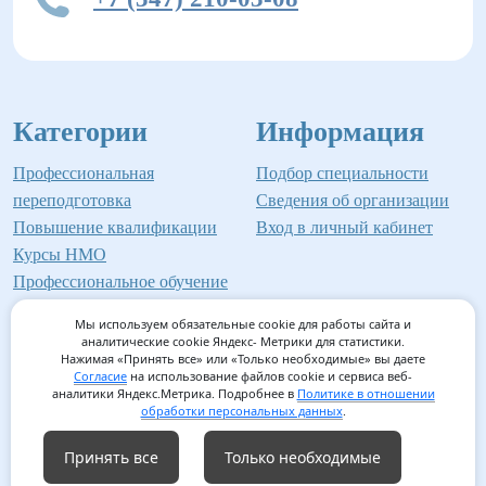
Категории
Информация
Профессиональная
Подбор специальности
переподготовка
Сведения об организации
Повышение квалификации
Вход в личный кабинет
Курсы НМО
Профессиональное обучение
Мы используем обязательные cookie для работы сайта и
аналитические cookie Яндекс- Метрики для статистики.
Нажимая «Принять все» или «Только необходимые» вы даете
©2026 Институт профессионального образования
Согласие
на использование файлов cookie и сервиса веб-
аналитики Яндекс.Метрика. Подробнее в
Политике в отношении
Мед-Инвест
обработки персональных данных
.
Принять все
Только необходимые
Согласие на обработку персональных данных
/
Согласие на
использование файлов cookie
/
Политика обработки