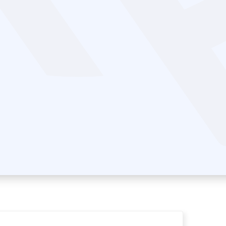
ышении квалификации
ицензия Минобразования №Л035-01198-
Акк
02/00271351