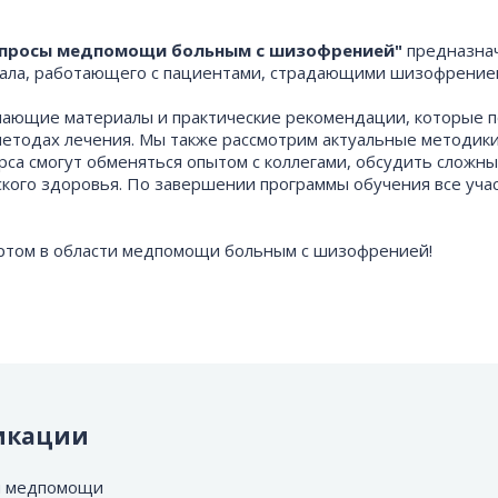
опросы медпомощи больным с шизофренией"
предназнач
онала, работающего с пациентами, страдающими шизофрение
ающие материалы и практические рекомендации, которые п
 методах лечения. Мы также рассмотрим актуальные методик
са смогут обменяться опытом с коллегами, обсудить сложные
ского здоровья. По завершении программы обучения все уча
ертом в области медпомощи больным с шизофренией!
икации
сы медпомощи