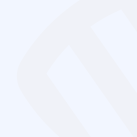
Образования
Повышение квалификации
Актуальные вопросы ме
часов)
Длительность программы обучения:
36 часов
Форма обучения:
дистанционно