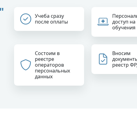
"
Учеба сразу
Персонал
после оплаты
доступ на
обучения
Состоим в
Вносим
реестре
документ
операторов
реестр Ф
персональных
данных