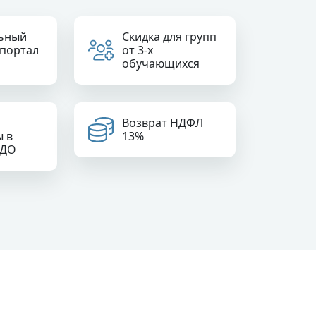
ьный
Скидка для групп
 портал
от 3-х
обучающихся
Возврат НДФЛ
ы в
13%
РДО