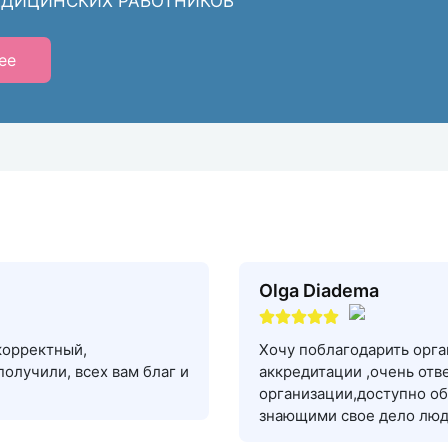
ЕДИЦИНСКИХ РАБОТНИКОВ
ее
Olga Diadema
корректный,
Хочу поблагодарить орг
олучили, всех вам благ и
аккредитации ,очень отв
организации,доступно об
знающими свое дело люд