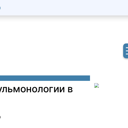
ы
ульмонологии в
а