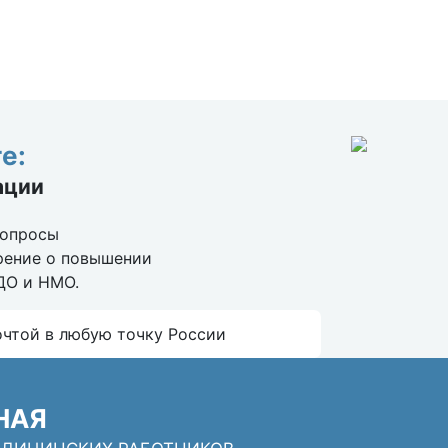
е:
ации
вопросы
рение о повышении
ДО и НМО.
очтой в любую точку России
НАЯ