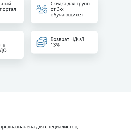
ьный
Скидка для групп
 портал
от 3-х
обучающихся
Возврат НДФЛ
ы в
13%
РДО
предназначена для специалистов,