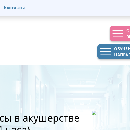
Контакты
О
В
ОБУЧЕ
НАПРА
сы в акушерстве
 часа)