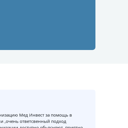
анизацию Мед Инвест за помощь в
и ,очень ответсвенный подход
низации,доступно обьясняют ,приятно