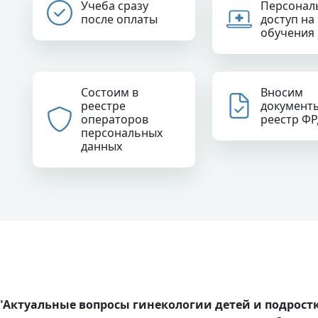
Учеба сразу
Персонал
после оплаты
доступ на
обучения
Состоим в
Вносим
реестре
документ
операторов
реестр Ф
персональных
данных
ктуальные вопросы гинекологии детей и подрост