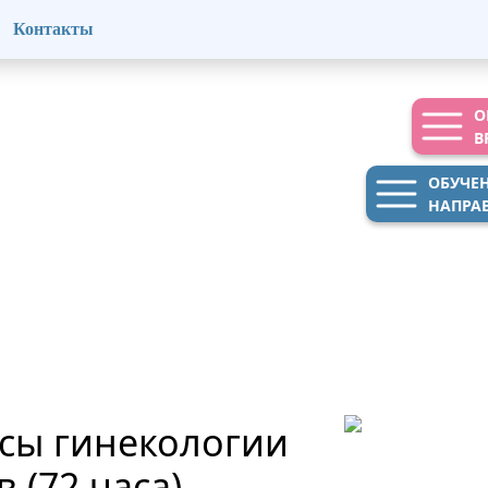
Контакты
О
В
ОБУЧЕ
НАПРА
сы гинекологии
 (72 часа)