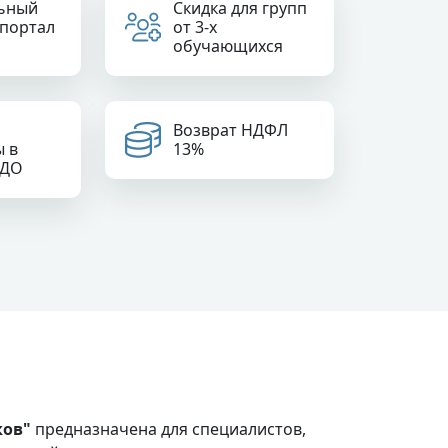
ьный
Скидка для групп
 портал
от 3-х
обучающихся
Возврат НДФЛ
ы в
13%
РДО
ков"
предназначена для специалистов,