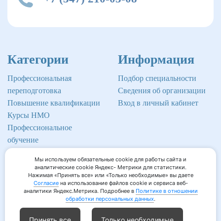
Категории
Информация
Профессиональная
Подбор специальности
переподготовка
Сведения об организации
Повышение квалификации
Вход в личный кабинет
Курсы НМО
Профессиональное
обучение
Мы используем обязательные cookie для работы сайта и
аналитические cookie Яндекс- Метрики для статистики.
Нажимая «Принять все» или «Только необходимые» вы даете
©2026 Институт профессионального образования
Согласие
на использование файлов cookie и сервиса веб-
аналитики Яндекс.Метрика. Подробнее в
Политике в отношении
Мед-Инвест
обработки персональных данных
.
Принять все
Только необходимые
Согласие на обработку персональных данных
/
Согласие на