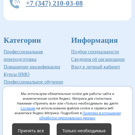
+7 (347) 210-03-08
Категории
Информация
Профессиональная
Подбор специальности
переподготовка
Сведения об организации
Повышение квалификации
Вход в личный кабинет
Курсы НМО
Профессиональное обучение
Мы используем обязательные cookie для работы сайта и
аналитические cookie Яндекс- Метрики для статистики.
Нажимая «Принять все» или «Только необходимые» вы даете
©2026 Институт профессионального образования
Согласие
на использование файлов cookie и сервиса веб-
аналитики Яндекс.Метрика. Подробнее в
Политике в отношении
Мед-Инвест
обработки персональных данных
.
Принять все
Только необходимые
Согласие на обработку персональных данных
/
Согласие на