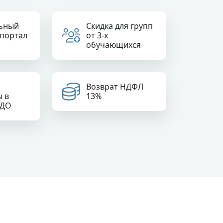
ьный
Скидка для групп
 портал
от 3-х
обучающихся
Возврат НДФЛ
ы в
13%
РДО