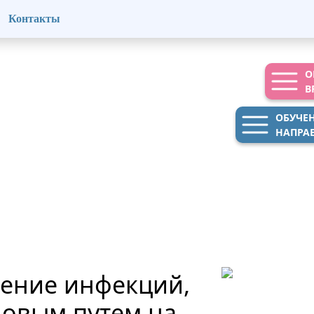
Контакты
О
В
ОБУЧЕ
НАПРА
чение инфекций,
овым путем на