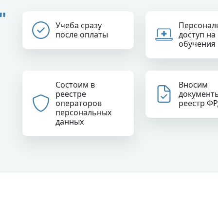
"
Учеба сразу
Персонал
после оплаты
доступ на
обучения
Состоим в
Вносим
реестре
документ
операторов
реестр Ф
персональных
данных