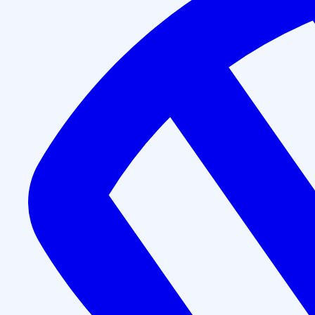
Повышение квалификации
Гистологические методы и
прозекторских (72 часа)
Длительность программы обучения:
72 часа
Форма обучения:
дистанционно
Получаемый документ:
Удостоверение о повышении 
Записаться на курс