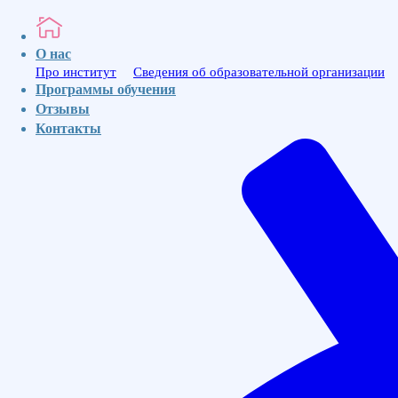
МедИнвест
О нас
Про институт
Сведения об образовательной организации
Программы обучения
Ваше имя
Отзывы
Ваш номер телефона для связи
Контакты
Отправить
МЕД
ИНВЕСТ
Институт
Профессионального
Образования