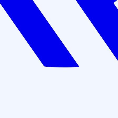
Лицензия Минобразования №Л035-01198-
02/00271351
72 часа
Цена: 6 000 руб.
Оставить заявку
В рассрочку: 500 руб./мес
Действуют скидки при коллективном обучении