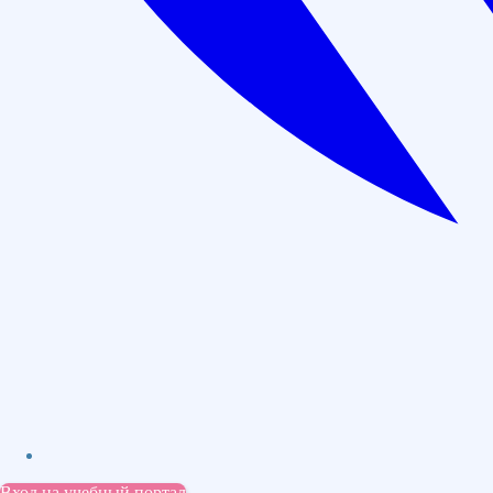
Даём гарантию прохождения аккредитации по
договору
Внесем диплом в ФИС ФРДО в течении 3 дней
Варианты расчасовки курса:
144 часа
Цена: 9 000 руб.
Оставить заявку
В рассрочку: 750 руб./мес
Вход на учебный портал