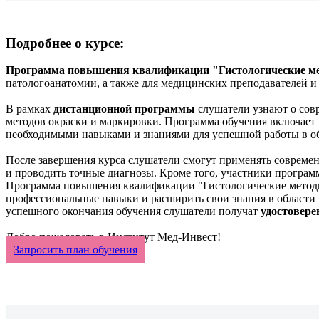
Подробнее о курсе:
Программа повышения квалификации "Гистологические мет
патологоанатомии, а также для медицинских преподавателей и
В рамках
дистанционной программы
слушатели узнают о совр
методов окраски и маркировки. Программа обучения включает 
необходимыми навыками и знаниями для успешной работы в об
После завершения курса слушатели смогут применять совреме
и проводить точные диагнозы. Кроме того, участники програм
Программа повышения квалификации "Гистологические методы
профессиональные навыки и расширить свои знания в области г
успешного окончания обучения слушатели получат
удостовер
Добро пожаловать в Институт Мед-Инвест!
Запросить план обучения