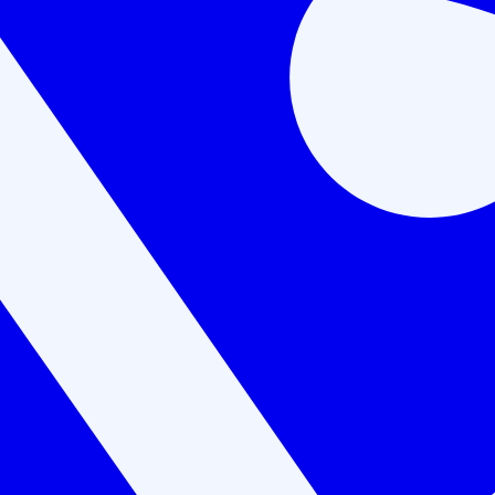
сследований в патологоанат
квалификации