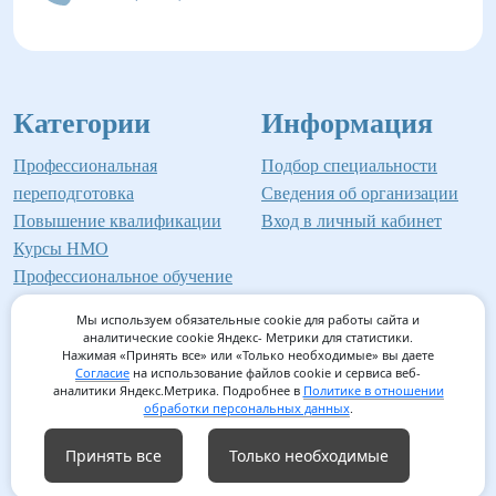
Категории
Информация
Профессиональная
Подбор специальности
переподготовка
Сведения об организации
Повышение квалификации
Вход в личный кабинет
Курсы НМО
Профессиональное обучение
Мы используем обязательные cookie для работы сайта и
аналитические cookie Яндекс- Метрики для статистики.
Нажимая «Принять все» или «Только необходимые» вы даете
©2026 Институт профессионального образования
Согласие
на использование файлов cookie и сервиса веб-
аналитики Яндекс.Метрика. Подробнее в
Политике в отношении
Мед-Инвест
обработки персональных данных
.
Принять все
Только необходимые
Согласие на обработку персональных данных
/
Согласие на
использование файлов cookie
/
Политика обработки