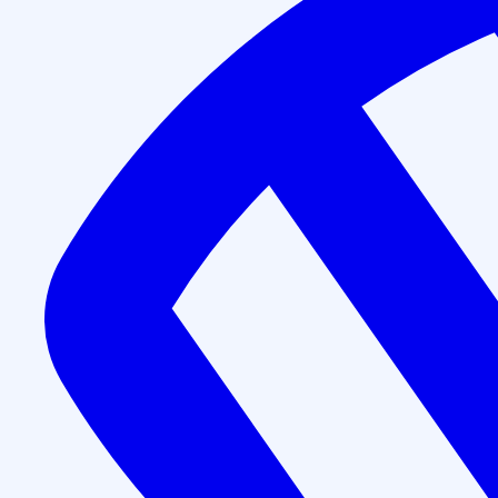
Повышение квалификации
Методы исследования гист
Длительность программы обучения:
72 часа
Форма обучения:
дистанционно
Получаемый документ:
Удостоверение о повышении 
Записаться на курс
Даём гарантию прохождения аккредитации по