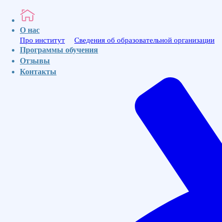
МедИнвест
О нас
Про институт
Сведения об образовательной организации
Программы обучения
Ваше имя
Отзывы
Ваш номер телефона для связи
Контакты
Отправить
МЕД
ИНВЕСТ
Институт
Профессионального
Образования