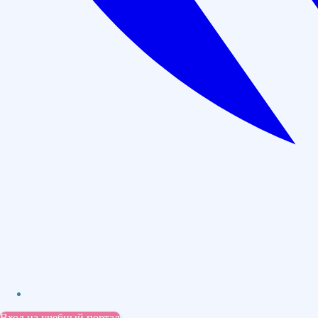
договору
Внесем диплом в ФИС ФРДО в течении 3 дней
Варианты расчасовки курса:
72 часа
Цена: 6 000 руб.
Оставить заявку
В рассрочку: 500 руб./мес
36 часа
Цена: 4 000 руб.
Оставить заявку
В рассрочку: 334 руб./мес
Вход на учебный портал