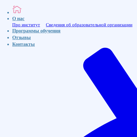
МедИнвест
О нас
Про институт
Сведения об образовательной организации
Программы обучения
Ваше имя
Отзывы
Ваш номер телефона для связи
Контакты
Отправить
МЕД
ИНВЕСТ
Институт
Профессионального
Образования