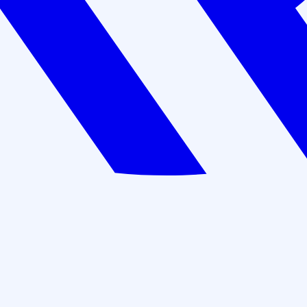
02/00271351
72 часа
Цена: 6 000 руб.
Оставить заявку
В рассрочку: 500 руб./мес
Действуют скидки при коллективном обучении