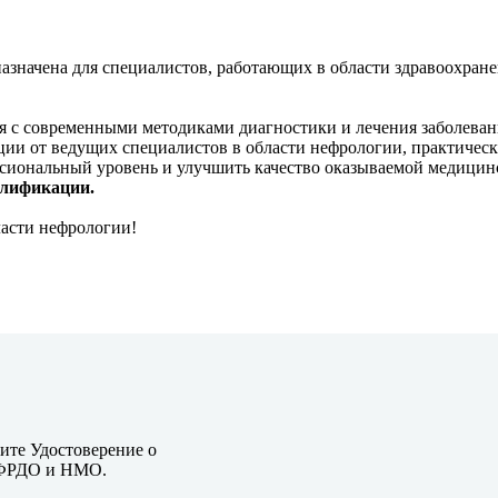
азначена для специалистов, работающих в области здравоохране
я с современными методиками диагностики и лечения заболева
кции от ведущих специалистов в области нефрологии, практичес
ссиональный уровень и улучшить качество оказываемой медицин
алификации.
ласти нефрологии!
ите Удостоверение о
 ФРДО и НМО.