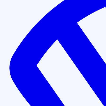
Повышение квалификации
Нефрология (144 часа)
Длительность программы обучения:
144 часа
Форма обучения:
дистанционно
Получаемый документ:
Удостоверение о повышении 
Записаться на курс
Даём гарантию прохождения аккредитации по