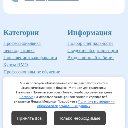
Категории
Информация
Профессиональная
Подбор специальности
переподготовка
Сведения об организации
Повышение квалификации
Вход в личный кабинет
Курсы НМО
Профессиональное обучение
Мы используем обязательные cookie для работы сайта и
аналитические cookie Яндекс- Метрики для статистики.
Нажимая «Принять все» или «Только необходимые» вы даете
©2026 Институт профессионального образования
Согласие
на использование файлов cookie и сервиса веб-
аналитики Яндекс.Метрика. Подробнее в
Политике в отношении
Мед-Инвест
обработки персональных данных
.
Принять все
Только необходимые
Согласие на обработку персональных данных
/
Согласие на
использование файлов cookie
/
Политика обработки