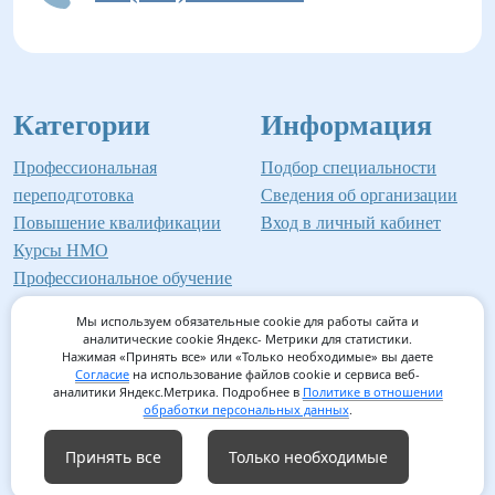
Категории
Информация
Профессиональная
Подбор специальности
переподготовка
Сведения об организации
Повышение квалификации
Вход в личный кабинет
Курсы НМО
Профессиональное обучение
Мы используем обязательные cookie для работы сайта и
аналитические cookie Яндекс- Метрики для статистики.
Нажимая «Принять все» или «Только необходимые» вы даете
©2026 Институт профессионального образования
Согласие
на использование файлов cookie и сервиса веб-
аналитики Яндекс.Метрика. Подробнее в
Политике в отношении
Мед-Инвест
обработки персональных данных
.
Принять все
Только необходимые
Согласие на обработку персональных данных
/
Согласие на
использование файлов cookie
/
Политика обработки