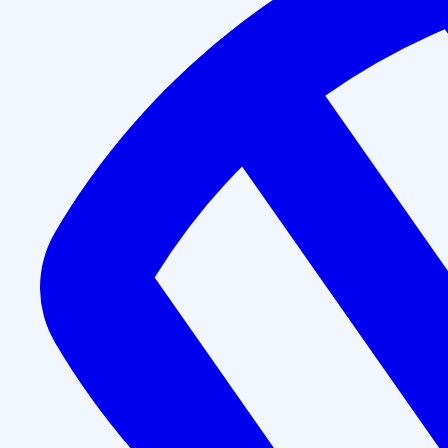
Повышение квалификации
Организация и порядок пр
часа)
Длительность программы обучения:
144 часа
Форма обучения:
дистанционно
Получаемый документ:
Удостоверение о повышении 
Записаться на курс