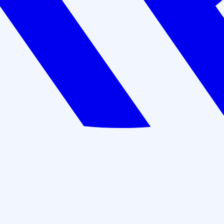
Лицензия Минобразования №Л035-01198-
02/00271351
72 часа
Цена: 6 000 руб.
Оставить заявку
В рассрочку: 500 руб./мес
Действуют скидки при коллективном обучении