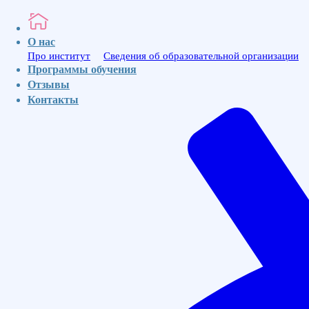
МедИнвест
О нас
Про институт
Сведения об образовательной организации
Программы обучения
Ваше имя
Отзывы
Ваш номер телефона для связи
Контакты
Отправить
МЕД
ИНВЕСТ
Институт
Профессионального
Образования