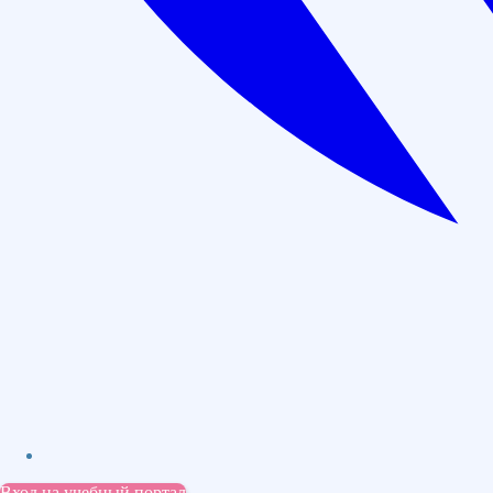
Даём гарантию прохождения аккредитации по
договору
Внесем диплом в ФИС ФРДО в течении 3 дней
Варианты расчасовки курса:
144 часа
Цена: 9 000 руб.
Оставить заявку
В рассрочку: 750 руб./мес
Вход на учебный портал