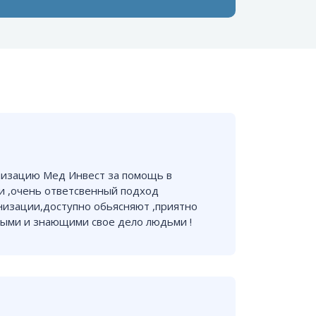
низацию Мед Инвест за помощь в
 ,очень ответсвенный подход
низации,доступно обьясняют ,приятно
ными и знающими свое дело людьми !