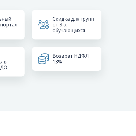
ьный
Скидка для групп
 портал
от 3-х
обучающихся
Возврат НДФЛ
ы в
13%
РДО