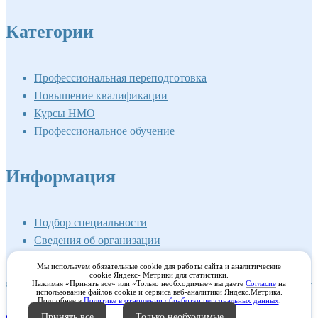
Категории
Профессиональная переподготовка
Повышение квалификации
Курсы НМО
Профессиональное обучение
Информация
Подбор специальности
Сведения об организации
Вход в личный кабинет
Мы используем обязательные cookie для работы сайта и аналитические
cookie Яндекс- Метрики для статистики.
©2026 Институт профессионального образования Мед-Инвест
Нажимая «Принять все» или «Только необходимые» вы даете
Согласие
на
использование файлов cookie и сервиса веб-аналитики Яндекс.Метрика.
Подробнее в
Политике в отношении обработки персональных данных
.
Принять все
Только необходимые
Согласие на обработку персональных данных
/
Согласие на использование