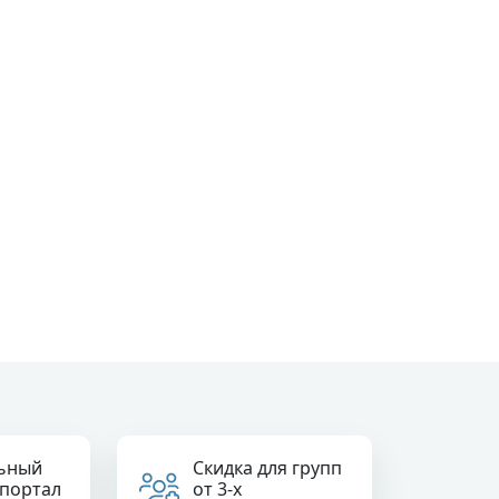
ьный
Скидка для групп
 портал
от 3-х