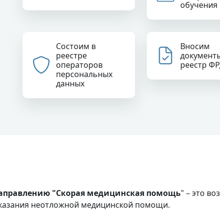
обучения
Состоим в
Вносим
реестре
документ
операторов
реестр Ф
персональных
данных
направлению "Скорая медицинская помощь
" – это в
 оказания неотложной медицинской помощи.