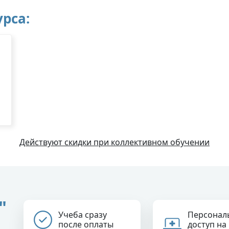
рса:
Действуют скидки при коллективном обучении
"
Учеба сразу
Персонал
после оплаты
доступ на