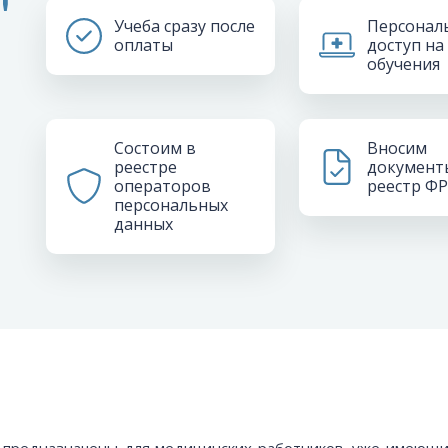
"
Учеба сразу после
Персонал
оплаты
доступ на
обучения
Состоим в
Вносим
реестре
документ
операторов
реестр Ф
персональных
данных
и предназначены для медицинских работников, уже имеющи