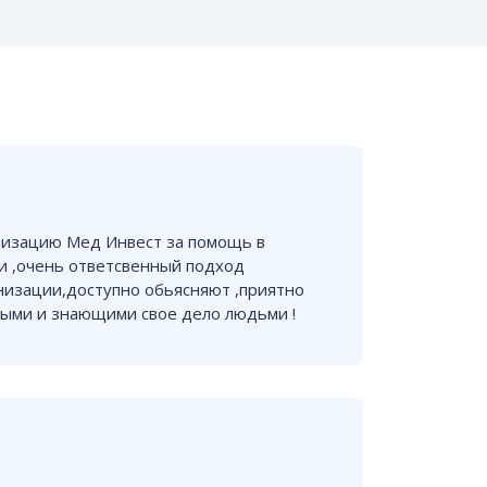
низацию Мед Инвест за помощь в
 ,очень ответсвенный подход
низации,доступно обьясняют ,приятно
ными и знающими свое дело людьми !