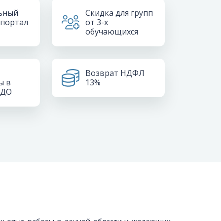
ьный
Скидка для групп
 портал
от 3-х
обучающихся
Возврат НДФЛ
ы в
13%
РДО
х опыт работы в данной области и желающих