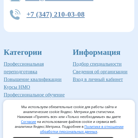
+7 (347) 210-03-08
Категории
Информация
Профессиональная
Подбор специальности
переподготовка
Сведения об организации
Повышение квалификации
Вход в личный кабинет
Курсы НМО
Профессиональное обучение
Мы используем обязательные cookie для работы сайта и
аналитические cookie Яндекс- Метрики для статистики.
Нажимая «Принять все» или «Только необходимые» вы даете
©2026 Институт профессионального образования
Согласие
на использование файлов cookie и сервиса веб-
аналитики Яндекс.Метрика. Подробнее в
Политике в отношении
Мед-Инвест
обработки персональных данных
.