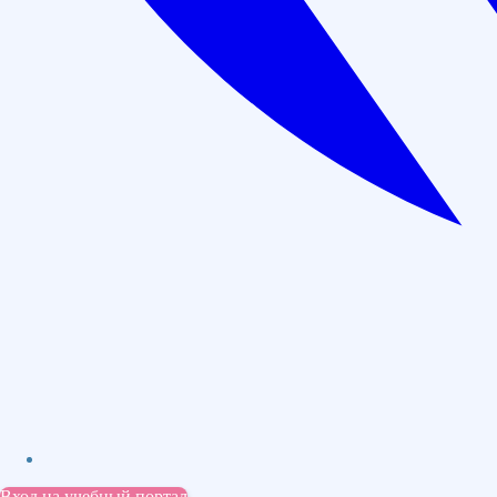
договору
Внесем диплом в ФИС ФРДО в течении 3 дней
Варианты расчасовки курса:
72 часа
Цена: 6 000 руб.
Оставить заявку
В рассрочку: 500 руб./мес
36 часа
Цена: 4 000 руб.
Оставить заявку
В рассрочку: 334 руб./мес
Вход на учебный портал