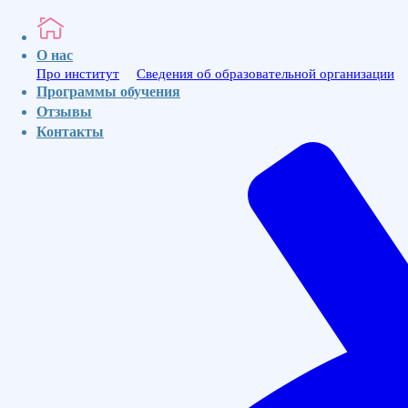
МедИнвест
О нас
Про институт
Сведения об образовательной организации
Программы обучения
Ваше имя
Отзывы
Ваш номер телефона для связи
Контакты
Отправить
МЕД
ИНВЕСТ
Институт
Профессионального
Образования