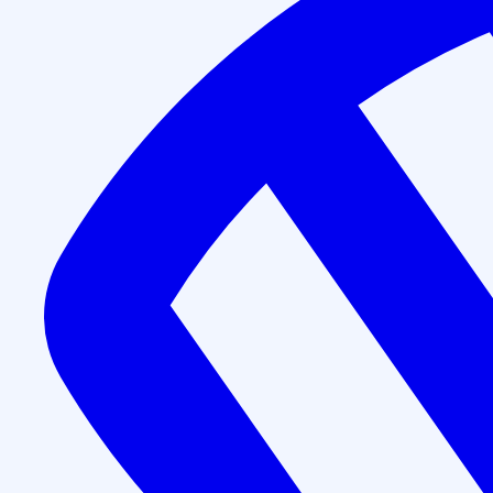
Повышение квалификации
УЗИ заболеваний органов 
Длительность программы обучения:
72 часа
Форма обучения:
дистанционно
Получаемый документ:
Удостоверение о повышении 
Записаться на курс
Даём гарантию прохождения аккредитации по