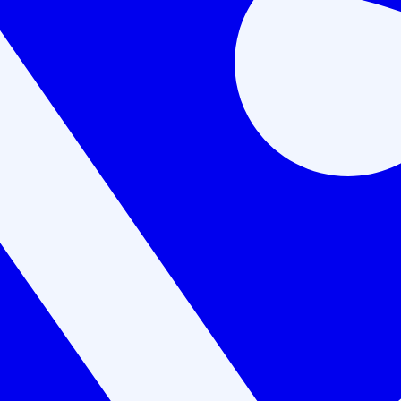
брюшной полости (72 часа)
квалификации
Лицензия Минобразования №Л035-01198-